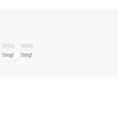
Lørdag
Søndag
Stengt
Stengt